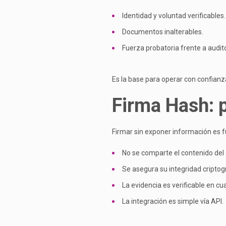
Identidad y voluntad verificables.
Documentos inalterables.
Fuerza probatoria frente a audito
Es la base para operar con confianz
Firma Hash: p
Firmar sin exponer información es 
No se comparte el contenido de
Se asegura su integridad criptogr
La evidencia es verificable en c
La integración es simple vía API.