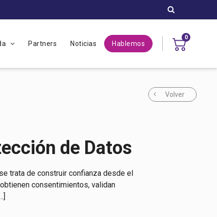
0
uda
Partners
Noticias
Hablemos
Volver
tección de Datos
se trata de construir confianza desde el
 obtienen consentimientos, validan
…]