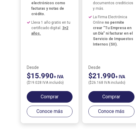
electrónicos como
documentos crediticios
facturas y notas de
y más.
crédito.
La Firma Electrónica
Lleva 1 año gratis en tu
Online
no permite
certificado digital.
3×2
crear “Tu Empresa en
años.
un Día” ni facturar en el
Servicio de Impuestos
Internos (SII).
Desde
Desde
$15.990
$21.990
+ IVA
+ IVA
($19.028 IVA incluido)
($26.168 IVA incluido)
Comprar
Comprar
Conoce más
Conoce más