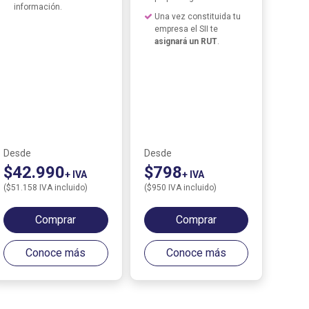
información.
Una vez constituida tu
empresa el SII te
asignará un RUT
.
Desde
Desde
$42.990
$798
+ IVA
+ IVA
($51.158 IVA incluido)
($950 IVA incluido)
Comprar
Comprar
Conoce más
Conoce más