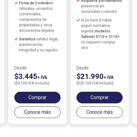
Requiere Enrolamiento
Firma de Contratos
presencial en
laborales, acuerdos
sucursales o remoto.
comerciales,
compraventa de
Si ya tiene E-token
propiedades y otros
según normativa
documentos legales.
vigente
modelos
Safenet 5110 o 5110+
,
Garantiza
validez legal,
no requiere comprar
autenticación,
otro.
integridad y no repudio.
Desde
Desde
$3.445
$21.990
+ IVA
+ IVA
($4.100 IVA incluido)
($26.168 IVA incluido)
Comprar
Comprar
Conoce más
Conoce más