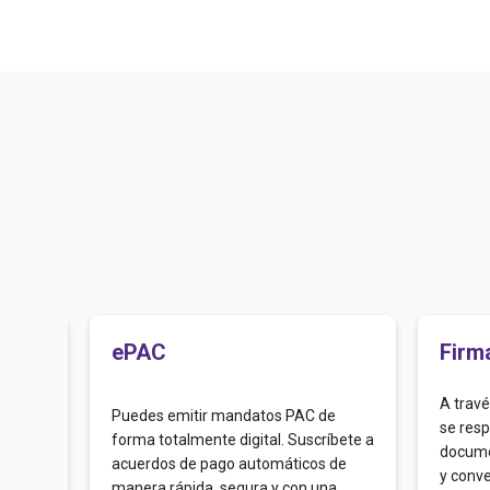
ePAC
Firm
A travé
tos y
Puedes emitir mandatos PAC de
se resp
e
forma totalmente digital. Suscríbete a
docume
acuerdos de pago automáticos de
y conve
manera rápida, segura y con una