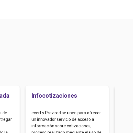
cada
Infocotizaciones
Inte
s de
ecert y Previred se unen para ofrecer
Con nu
ntregar
un innovador servicio de acceso a
puedes
información sobre cotizaciones,
gestio
do la
proceso realizado mediante el uso de