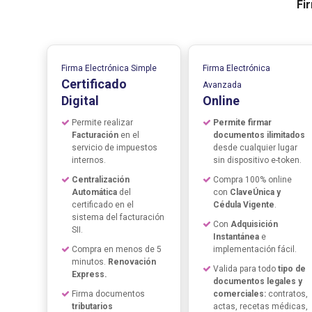
Fi
Firma Electrónica Simple
Firma Electrónica
Certificado
Avanzada
Digital
Online
Permite realizar
Permite firmar
Facturación
en el
documentos ilimitados
servicio de impuestos
desde cualquier lugar
internos.
sin dispositivo e-token.
Centralización
Compra 100% online
Automática
del
con
ClaveÚnica y
certificado en el
Cédula Vigente
.
sistema del facturación
Con
Adquisición
SII.
Instantánea
e
Compra en menos de 5
implementación fácil.
minutos.
Renovación
Valida para todo
tipo de
Express.
documentos legales y
Firma documentos
comerciales:
contratos,
tributarios
actas, recetas médicas,