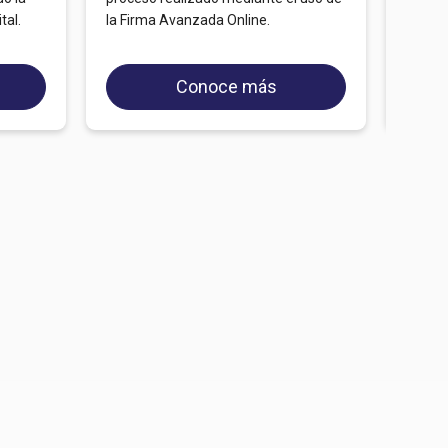
máximo
tal.
la Firma Avanzada Online.
Conoce más