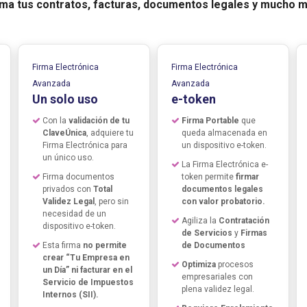
rma tus contratos, facturas, documentos legales y mucho m
Firma Electrónica
Firma Electrónica
Avanzada
Avanzada
Un solo uso
e-token
Con la
validación de tu
Firma Portable
que
ClaveÚnica
, adquiere tu
queda almacenada en
Firma Electrónica para
un dispositivo e-token.
un único uso.
La Firma Electrónica e-
Firma documentos
token permite
firmar
privados con
Total
documentos legales
Validez Legal
, pero sin
con valor probatorio.
necesidad de un
Agiliza la
Contratación
dispositivo e-token.
de Servicios
y
Firmas
Esta firma
no permite
de Documentos
crear “Tu Empresa en
Optimiza
procesos
un Día” ni facturar en el
empresariales con
Servicio de Impuestos
plena validez legal.
Internos (SII).