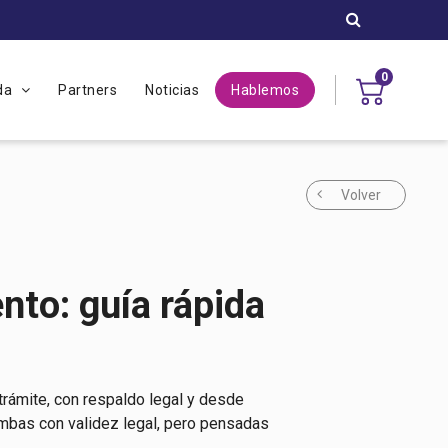
0
uda
Partners
Noticias
Hablemos
Volver
to: guía rápida
trámite, con respaldo legal y desde
 ambas con validez legal, pero pensadas