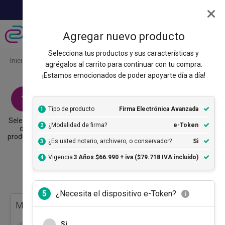
Agregar nuevo producto
Selecciona tus productos y sus características y
Inicio
Carrito
agrégalos al carrito para continuar con tu compra.
¡Estamos emocionados de poder apoyarte día a día!
1
2
3
Tipo de producto
Firma Electrónica Avanzada
1
Selección
Formulario
Compra
¿Modalidad de firma?
e-Token
2
de
productos
¿Es usted notario, archivero, o conservador?
Si
3
Vigencia
3 Años $66.990 + iva ($79.718 IVA incluido)
4
Compra Firma Electrónica
¿Necesita el dispositivo e-Token?
5
i
Mi carro de compras
Si