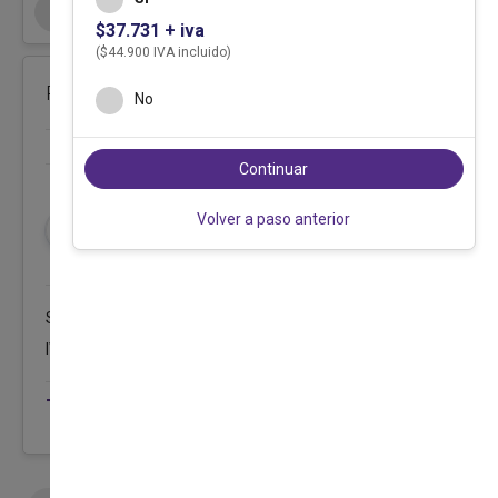
Agregar nuevo producto
$37.731 + iva
($44.900 IVA incluido)
Resumen de compra
No
Continuar
¿Tienes un código de descuento?
Volver a paso anterior
Validar
Subtotal:
$0
IVA:
$0
Total:
$0